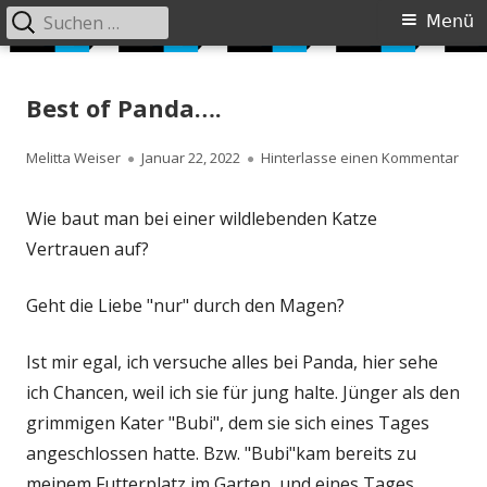
Suchen
Primäres
Menü
nach:
Menü
Springe
Siebzig Plus
JUST DO IT AGAIN
zum
Best of Panda….
Inhalt
Autor
Veröffentlicht
zu B
Melitta Weiser
Januar 22, 2022
Hinterlasse einen Kommentar
am
Wie baut man bei einer wildlebenden Katze
Vertrauen auf?
Geht die Liebe "nur" durch den Magen?
Ist mir egal, ich versuche alles bei Panda, hier sehe
ich Chancen, weil ich sie für jung halte. Jünger als den
grimmigen Kater "Bubi", dem sie sich eines Tages
angeschlossen hatte. Bzw. "Bubi"kam bereits zu
meinem Futterplatz im Garten, und eines Tages