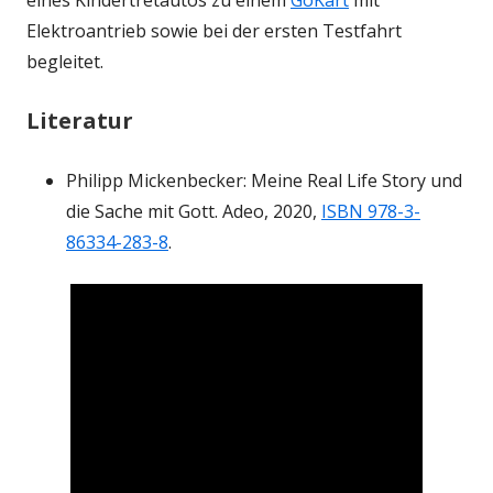
eines Kindertretautos zu einem
GoKart
mit
Elektroantrieb sowie bei der ersten Testfahrt
begleitet.
Literatur
Philipp Mickenbecker: Meine Real Life Story und
die Sache mit Gott. Adeo, 2020,
ISBN 978-3-
86334-283-8
.