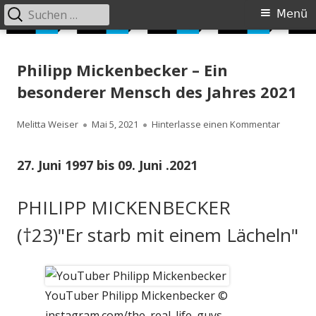
Suchen
Primäres
Menü
nach:
Menü
Springe
Siebzig Plus
JUST DO IT AGAIN
zum
Philipp Mickenbecker – Ein
Inhalt
besonderer Mensch des Jahres 2021
Autor
Veröffentlicht
zu Phili
Melitta Weiser
Mai 5, 2021
Hinterlasse einen Kommentar
am
27. Juni 1997 bis 09. Juni .2021
PHILIPP MICKENBECKER
(†23)"Er starb mit einem Lächeln"
YouTuber Philipp Mickenbecker ©
instagram.com/the_real_life_guys