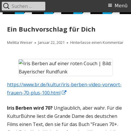
Suchen
Primäres
Menü
nach:
Menü
Springe
Siebzig Plus
JUST DO IT AGAIN
zum
Ein Buchvorschlag für Dich
Inhalt
Autor
Veröffentlicht
zu E
Melitta Weiser
Januar 22, 2021
Hinterlasse einen Kommentar
am
https://www.br.de/kultur/iris-berben-video-vorwort-
In
frauen-70-plus-100.html
neuem
Iris Berben wird 70?
Unglaublich, aber wahr. Für die
Fenster
KulturBühne liest die Grande Dame des deutschen
öffnen
Films einen Text, den sie für das Buch "Frauen 70+.