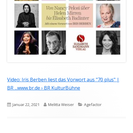
Video: Iris Berben liest das Vorwort aus "70 plus" |
BR ...www.br.de › BR KulturBühne
Veröffentlicht
Autor
Kategorien
Januar 22, 2021
Melitta Weiser
Agefactor
am