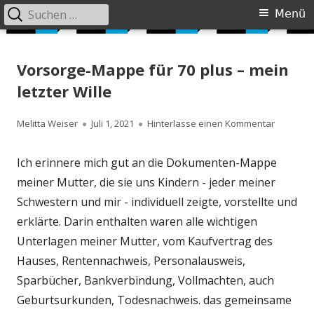
Suchen
Primäres
Menü
nach:
Menü
Springe
Siebzig Plus
JUST DO IT AGAIN
zum
Vorsorge-Mappe für 70 plus – mein
Inhalt
letzter Wille
Autor
Veröffentlicht
zu Vorsor
Melitta Weiser
Juli 1, 2021
Hinterlasse einen Kommentar
am
Ich erinnere mich gut an die Dokumenten-Mappe
meiner Mutter, die sie uns Kindern - jeder meiner
Schwestern und mir - individuell zeigte, vorstellte und
erklärte. Darin enthalten waren alle wichtigen
Unterlagen meiner Mutter, vom Kaufvertrag des
Hauses, Rentennachweis, Personalausweis,
Sparbücher, Bankverbindung, Vollmachten, auch
Geburtsurkunden, Todesnachweis. das gemeinsame