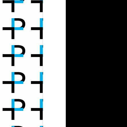
JUNGEN
DER KREUZWEG JESU CHRI
WARUM VEGAN ?
AUS DER KIRNBERG-KAPE
ANTDORF
FROSCHLAICH – ERLEBE EINE
METAMORPHOSE – WUNDERWELT:
SCHÖNE HÄNDE MIT 70+
FRÖSCHE & FRIENDS
TUT ALT WERDEN WEH? 
LUST AUF DUFT – NOCH IMMER!
MIT DER MAUS“ AUS DER 
14JÄHRIGEN
WALDBADEN – TUT EINFACH GUT!
DER KREUZWEG DES
BESUCH VON BAMBI
SCHNEEGLÖCKCHENS. EIN
MEDITATION. JEDES WES
SPAZIERGANG – IM LICHT BADEN
NACH GLÜCK (BUDDHA).
MEDITATION AM SONNTAGMORGEN
DER AGEFACTOR HAT AU
GUTEN SEITEN
EIN BUCHVORSCHLAG FÜR DICH
GEBET DES BAUMES – HEI
VEGETARIER MAG ICH!