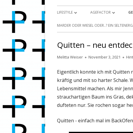
Primäres
LIFESTYLE
AGEFACTOR
GE
Menü
GUT AIDERBICHL IFFELDORF – EIN
TUT ALT WERDEN WEH? 
MARDER ODER WIESEL ODER..? EIN SELTENERG
WINTERMÄRCHEN UND TIERPARADIES
MIT DER MAUS“ AUS DER 
14JÄHRIGEN
Quitten – neu entdec
AVOCADO-KERNE-KEIMEN: URBAN
JUNGLE FÜR ZUHAUSE
VORSORGE-MAPPE FÜR 7
Autor
Veröffentlicht
Melitta Weiser
November 3, 2021
Hin
MEIN LETZTER WILLE
am
DER VOLLMOND – FASZINIEREND
Eigentlich konnte ich mit Quitten 
SCHÖNE MONDPHASEN
EIN TYP WIE PAUL MCCA
kräftig und mit so harter Schale.
SPIRITUALITÄT ZULASSEN –
PHILIPP MICKENBECKER –
D
Lebensmittel machen. Als mir Jenn
MEDITATION UND NATUR
BESONDERER MENSCH DES
strauchartigen Baum ins Gras, deko
DIE KLEINEN WUNDER DER NATUR
SCHÖPFERKRAFT & SPIRI
dufteten nur. Sie rochen sogar he
ENTDECKEN…
DIE HEILIGKEIT DER NAT
I
Quitten - einfach mal im BackOfe
UMWELT- & KLIMASCHUTZ &
GESEGNETE OSTERN – G
OKÖBILANZ : LERNEN VON DEN
AUFERSTEHUNG