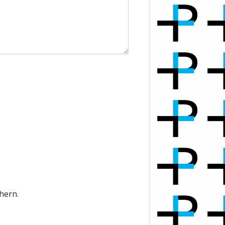
hern.