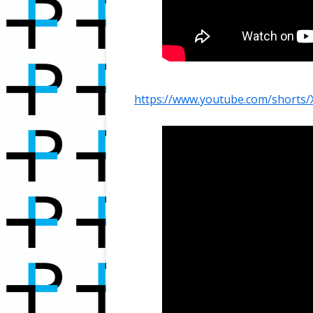
WUNDEN
DIE „UNKRÄUTER“ IN MEINEM GARTEN
ÄLTER WERDEN MIT COA
COCA COLA – SAMMLER & FAN FOR
EVER!
https://www.youtube.com/short