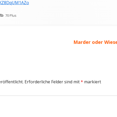
s/XZ8DqUM1AZo
Kategorien
70 Plus
Nächster
Marder oder Wiesel
Beitrag
röffentlicht.
Erforderliche Felder sind mit
*
markiert