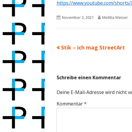
https://www.youtube.com/short
Veröffentlicht
Autor
November 3, 2021
Melitta Weiser
am
Vorheriger
Stik – ich mag StreetArt
Beitragsnavigation
Beitrag:
Schreibe einen Kommentar
Deine E-Mail-Adresse wird nicht ve
Kommentar
*