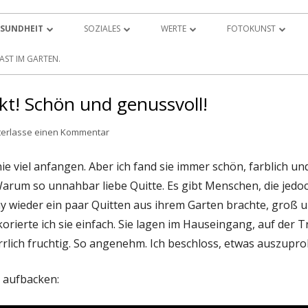
SUNDHEIT
SOZIALES
WERTE
FOTOKUNST
„DIE SENDUNG
QUITTEN – NEU ENTDECKT! SCHÖN
TIERSCHUTZPARTEI – MITGEFÜHL IST
EINE ERZÄHLUNG „ALS DIE ENGEL IN
FOTOKUNST MW –
AST IM GARTEN.
SICHT EINES
UND GENUSSVOLL!
WÄHLBAR
MEIN LEBEN KAMEN“
kt! Schön und genussvoll!
NIVEA – FRUSTWERBUNG –
OHRMILBEN BEIM HUND – CHECK!
0 PLUS –
FAKTENCHECK –
TIERARZT UND MEDIKAMENTE HELFEN
zu Quitten – neu entdeckt! Schön und genussvol
terlasse einen Kommentar
HAUTKREBSVORSORGE
GOOGLE KRÄHT – EIN JUNGER GOCKEL
nie viel anfangen. Aber ich fand sie immer schön, farblich u
RTNEY
CORONA – KOMMT NACH DER
SUCHT PATEN
ZWEITEN IMPFUNG BALD AUCH DIE
 Warum so unnahbar liebe Quitte. Es gibt Menschen, die jedo
 EIN
KINSKI – MEINE 4BEINIGE TOCHTER
RITTE?
y wieder ein paar Quitten aus ihrem Garten brachte, groß u
 JAHRES 2021
rierte ich sie einfach. Sie lagen im Hauseingang, auf der Tre
GUT AIDERBICHL – TIER-PATE WERDEN
KUR-TAGE MIT ROTE BEETE-SAFT
TUALITÄT –
UND HELFEN
rrlich fruchtig. So angenehm. Ich beschloss, etwas auszupro
UR
NA’S BIO-INSEL: BIO, VEGAN UND
TIEREN EINE FREUDE MACHEN…
TIERSCHUTZ
n aufbacken:
LAUBE AN
ANALDRÜSEN-ENTZÜNDUNG – HUND
HÜFT-OPERATION – EIN GUTES