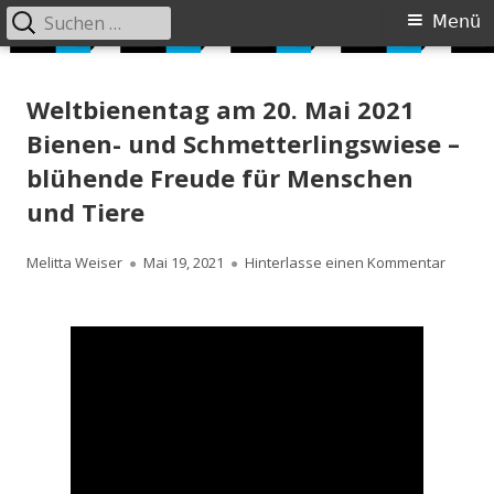
Suchen
Primäres
Menü
nach:
Menü
Springe
Siebzig Plus
JUST DO IT AGAIN
zum
Weltbienentag am 20. Mai 2021
Inhalt
Bienen- und Schmetterlingswiese –
blühende Freude für Menschen
und Tiere
Autor
Veröffentlicht
zu Wel
Melitta Weiser
Mai 19, 2021
Hinterlasse einen Kommentar
am